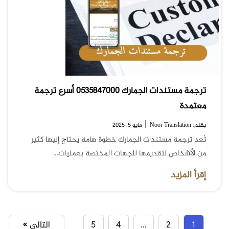
ترجمة مستندات الجمارك 0535847000 أسرع ترجمة
معتمدة
|
بقلم: Noor Translation
مايو 5, 2025
تُعد ترجمة مستندات الجمارك خطوة هامة يحتاج إليها كثير
من الأشخاص لتقديمها للجهات المختصة بعمليات…
إقرأ المزيد
1
2
…
4
5
التالي »