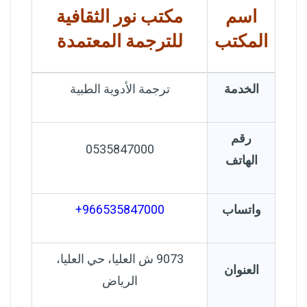
اسم
مكتب نور الثقافية
المكتب
للترجمة المعتمدة
الخدمة
ترجمة الأدوية الطبية
رقم
0535847000
الهاتف
واتساب
966535847000+
9073 ش العليا، حي العليا،
العنوان
الرياض