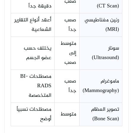
صعب
(CT Scan)
دقيقة جداً
رنين مغناطيسي
صعب
أعقد أنواع التقارير
(MRI)
جداً
الشعاعية
متوسط
سونار
يختلف حسب
إلى
(Ultrasound)
عضو الجسم
صعب
مصطلحات BI-
ماموغرام
صعب
RADS
(Mammography)
جداً
المتخصصة
تصوير العظام
مصطلحات نسبياً
متوسط
(Bone Scan)
أوضح